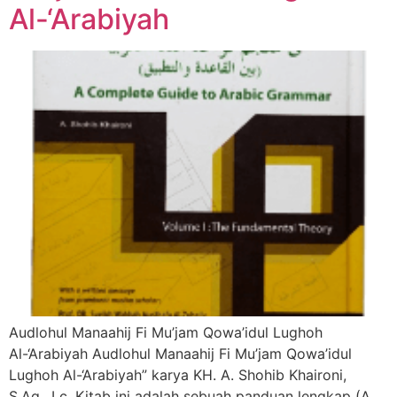
Al-‘Arabiyah
Audlohul Manaahij Fi Mu’jam Qowa’idul Lughoh
Al-‘Arabiyah Audlohul Manaahij Fi Mu’jam Qowa’idul
Lughoh Al-‘Arabiyah” karya KH. A. Shohib Khaironi,
S.Ag., Lc. Kitab ini adalah sebuah panduan lengkap (A