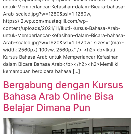
untuk-Memperlancar-Kefasihan-dalam-Bicara-bahasa-
Arab-scaled.jpg?w=1280&ssl=1 1280w,
https://i2.wp.com/mustaqilli.com/wp-
content/uploads/2021/11/Ikuti-Kursus-Bahasa-Arab-
untuk-Memperlancar-Kefasihan-dalam-Bicara-bahasa-
Arab-scaled.jpg?w=1920&ssl=1 1920w” sizes=”(max-
width: 2560px) 100vw, 2560px” /> <h2><b>Ikuti
Kursus Bahasa Arab untuk Memperlancar Kefasihan
dalam Bicara Bahasa Arab</b></h2><h2>Memiliki
kemampuan berbicara bahasa […]
Bergabung dengan Kursus
Bahasa Arab Online Bisa
Belajar Dimana Pun