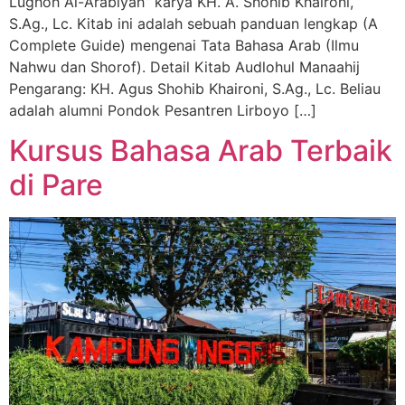
Lughoh Al-‘Arabiyah” karya KH. A. Shohib Khaironi,
S.Ag., Lc. Kitab ini adalah sebuah panduan lengkap (A
Complete Guide) mengenai Tata Bahasa Arab (Ilmu
Nahwu dan Shorof). Detail Kitab Audlohul Manaahij
Pengarang: KH. Agus Shohib Khaironi, S.Ag., Lc. Beliau
adalah alumni Pondok Pesantren Lirboyo […]
Kursus Bahasa Arab Terbaik
di Pare