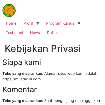
Home
Profil
Program Kursus
Testimoni
News
Daftar
Kebijakan Privasi
Siapa kami
Teks yang disarankan:
Alamat situs web kami adalah:
https://mustaqilli.com.
Komentar
Teks yang disarankan:
Saat pengunjung meninggalkan