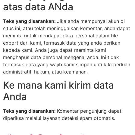
atas data ANda
Teks yang disarankan:
Jika anda mempunyai akun di
situs ini, atau telah meninggalkan komentar, anda dapat
meminta untuk mendapat data personal dalam file
export dari kami, termasuk data yang anda berikan
kepada kami. Anda juga dapat meminta kami
menghapus data personal mengenai anda. Ini tidak
termasuk data yang wajib kami simpan untuk keperluan
administratif, hukum, atau keamanan.
Ke mana kami kirim data
Anda
Teks yang disarankan:
Komentar pengunjung dapat
diperiksa melalui layanan deteksi spam otomatis.