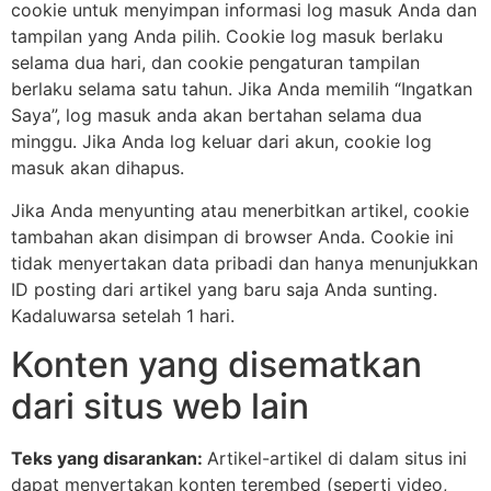
cookie untuk menyimpan informasi log masuk Anda dan
tampilan yang Anda pilih. Cookie log masuk berlaku
selama dua hari, dan cookie pengaturan tampilan
berlaku selama satu tahun. Jika Anda memilih “Ingatkan
Saya”, log masuk anda akan bertahan selama dua
minggu. Jika Anda log keluar dari akun, cookie log
masuk akan dihapus.
Jika Anda menyunting atau menerbitkan artikel, cookie
tambahan akan disimpan di browser Anda. Cookie ini
tidak menyertakan data pribadi dan hanya menunjukkan
ID posting dari artikel yang baru saja Anda sunting.
Kadaluwarsa setelah 1 hari.
Konten yang disematkan
dari situs web lain
Teks yang disarankan:
Artikel-artikel di dalam situs ini
dapat menyertakan konten terembed (seperti video,