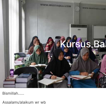
Kursus Ba
Bismillah……
Assalamu’alaikum wr wb