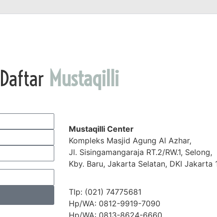
Daftar
Mustaqilli
Mustaqilli Center
Kompleks Masjid Agung Al Azhar,
Jl. Sisingamangaraja RT.2/RW.1, Selong,
Kby. Baru, Jakarta Selatan, DKI Jakarta 
Tlp: (021) 74775681
Hp/WA: 0812-9919-7090
Hp/WA: 0813-8624-6660