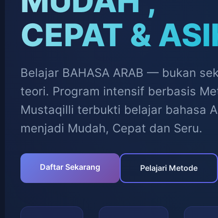
MUDAH ,
CEPAT & ASI
Belajar BAHASA ARAB — bukan se
teori. Program intensif berbasis M
Mustaqilli terbukti belajar bahasa 
menjadi Mudah, Cepat dan Seru.
Daftar Sekarang
Pelajari Metode