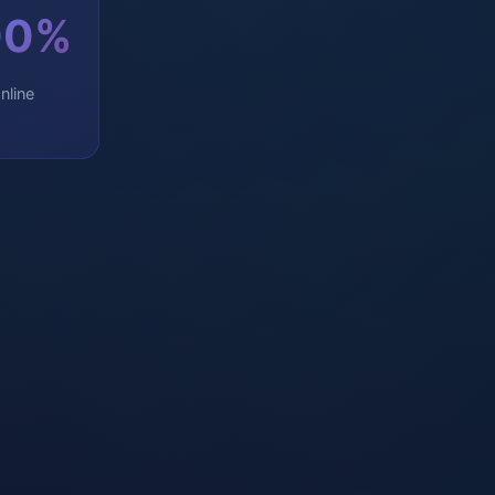
00%
nline