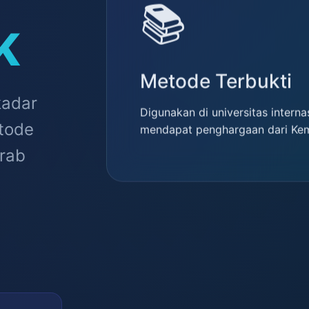
📚
K
Metode Terbukti
kadar
Digunakan di universitas interna
mendapat penghargaan dari Ke
etode
Arab